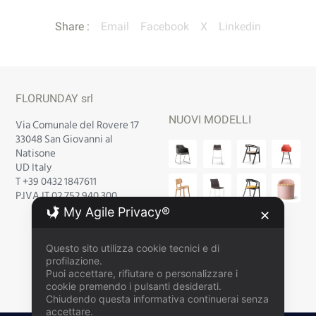
Share :
Email
Facebook
X
Linkedin
FLORUNDAY srl
NUOVI MODELLI
Via Comunale del Rovere 17
33048 San Giovanni al
Natisone
UD Italy
T +39 0432 1847611
P.IVA IT 02 752 940 300
My Agile Privacy®
✕
Questo sito utilizza cookie tecnici e di
profilazione.
Puoi accettare, rifiutare o personalizzare i
cookie premendo i pulsanti desiderati.
Chiudendo questa informativa continuerai senza
accettare.