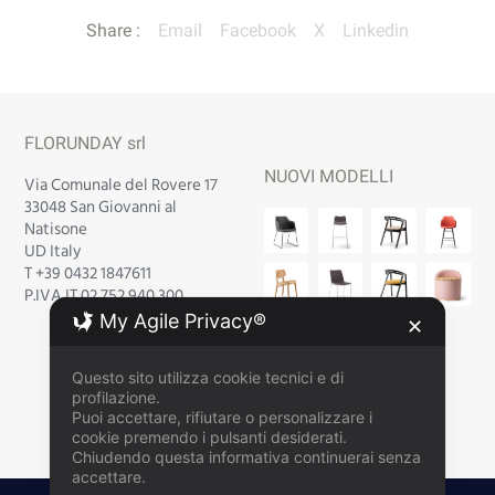
Share :
Email
Facebook
X
Linkedin
FLORUNDAY srl
NUOVI MODELLI
Via Comunale del Rovere 17
33048 San Giovanni al
Natisone
UD Italy
T +39 0432 1847611
P.IVA IT 02 752 940 300
My Agile Privacy®
✕
Questo sito utilizza cookie tecnici e di
profilazione.
Puoi accettare, rifiutare o personalizzare i
cookie premendo i pulsanti desiderati.
Chiudendo questa informativa continuerai senza
accettare.