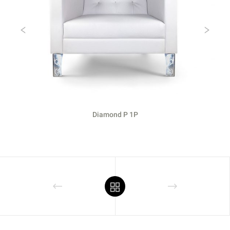
Previous
Ne
Diamond P 1P