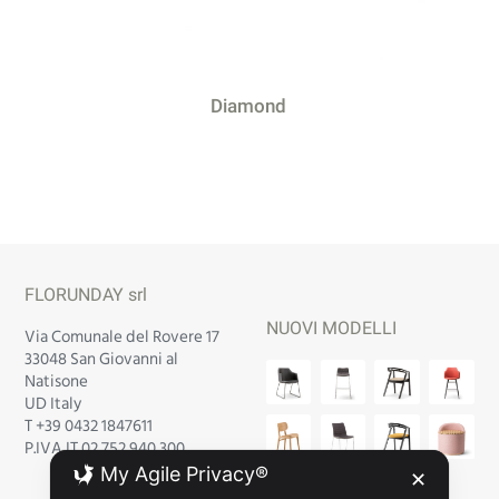
Diamond
FLORUNDAY srl
NUOVI MODELLI
Via Comunale del Rovere 17
33048 San Giovanni al
Natisone
UD Italy
T +39 0432 1847611
P.IVA IT 02 752 940 300
My Agile Privacy®
✕