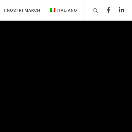
I NOSTRI MARCHI
ITALIANO