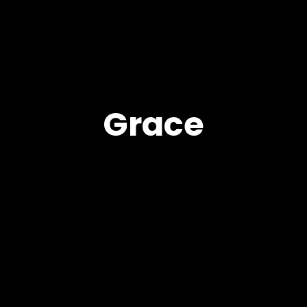
Grace