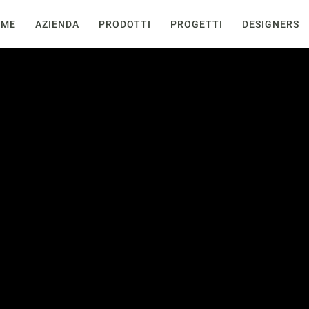
OME
AZIENDA
PRODOTTI
PROGETTI
DESIGNERS