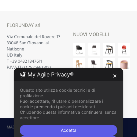
FLORUNDAY srl
NUOVI MODELLI
Via Comunale del Rovere 17
33048 San Giovanni al
Natisone
UD Italy
T +39 0432 1847611
P.IVA IT 02 752 940 300
My Agile Privacy®
✕
Questo sito utilizza cookie tecnici e di
profilazione.
Puoi accettare, rifiutare o personalizzare i
cookie premendo i pulsanti desiderati.
Chiudendo questa informativa continuerai senza
accettare.
MADE WITH
BY
AZTEC DESIGN CLINIK
© 2020
Accetta